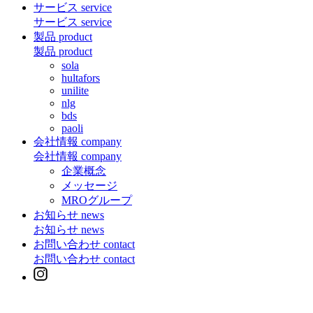
サービス
service
サービス
service
製品
product
製品
product
sola
hultafors
unilite
nlg
bds
paoli
会社情報
company
会社情報
company
企業概念
メッセージ
MROグループ
お知らせ
news
お知らせ
news
お問い合わせ
contact
お問い合わせ
contact