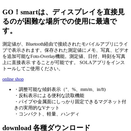
GO！smartは、ディスプレイを直接見
るのが困難な場所での使用に最適で
す。
測定値が、Bluetooth経由で接続されたモバイルアプリにライ
ブで表示されます。保存された測定値にメモ、写真、ビデオ
を追加可能なFoto-Overlay機能。測定値、日付、時刻を写真
上に直接表示 することが可能です。 SOLAアプリをインス
トールしてご使用ください。
online shop
・調整可能な傾斜表示（°、%、mm/m、in/ft)
・反転表示による便利な読取機能
・パイプや金属面にしっかり固定できるマグネット付
きの実用的なVナット
・コンパクト、軽量、ハンディ
download
各種ダウンロード