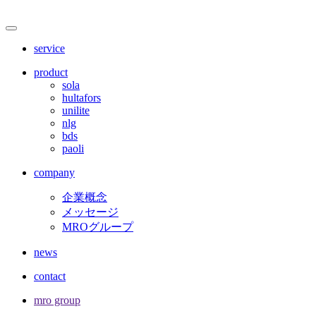
サ
メ
ニ
イ
service
ュ
ト
ー
product
を
sola
内
開
hultafors
閉
unilite
メ
nlg
bds
ニ
paoli
ュ
company
ー
企業概念
メッセージ
MROグループ
news
contact
mro group