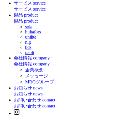
サービス
service
サービス
service
製品
product
製品
product
sola
hultafors
unilite
nlg
bds
paoli
会社情報
company
会社情報
company
企業概念
メッセージ
MROグループ
お知らせ
news
お知らせ
news
お問い合わせ
contact
お問い合わせ
contact