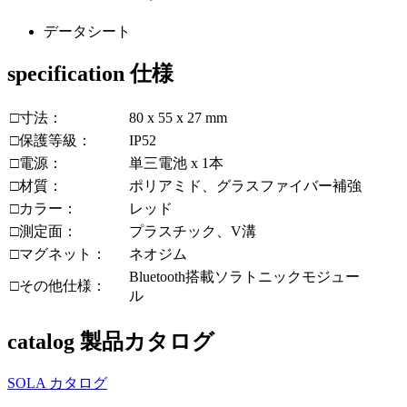
データシート
specification
仕様
□寸法：
80 x 55 x 27 mm
□保護等級：
IP52
□電源：
単三電池 x 1本
□材質：
ポリアミド、グラスファイバー補強
□カラー：
レッド
□測定面：
プラスチック、V溝
□マグネット：
ネオジム
Bluetooth搭載ソラトニックモジュー
□その他仕様：
ル
catalog
製品カタログ
SOLA カタログ