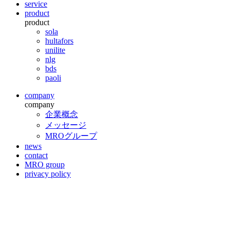
service
product
product
sola
hultafors
unilite
nlg
bds
paoli
company
company
企業概念
メッセージ
MROグループ
news
contact
MRO group
privacy policy