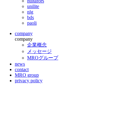
hultafors
unilite
nlg
bds
paoli
company
company
企業概念
メッセージ
MROグループ
news
contact
MRO group
privacy policy