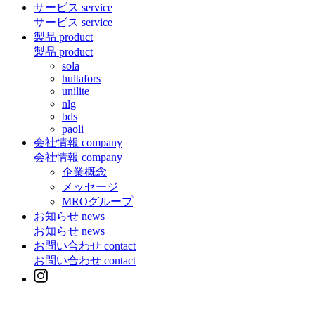
サービス
service
サービス
service
製品
product
製品
product
sola
hultafors
unilite
nlg
bds
paoli
会社情報
company
会社情報
company
企業概念
メッセージ
MROグループ
お知らせ
news
お知らせ
news
お問い合わせ
contact
お問い合わせ
contact