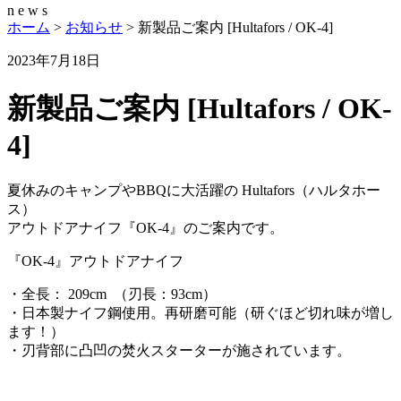
n
e
w
s
ホーム
>
お知らせ
>
新製品ご案内 [Hultafors / OK-4]
2023年7月18日
新製品ご案内 [Hultafors / OK-
4]
夏休みのキャンプやBBQに大活躍の Hultafors（ハルタホー
ス）
アウトドアナイフ『OK-4』のご案内です。
『OK-4』アウトドアナイフ
・全長： 209cm （刃長：93cm）
・日本製ナイフ鋼使用。再研磨可能（研ぐほど切れ味が増し
ます！）
・刃背部に凸凹の焚火スターターが施されています。