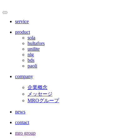
サ
メ
ニ
イ
service
ュ
ト
ー
product
を
sola
内
開
hultafors
閉
unilite
メ
nlg
bds
ニ
paoli
ュ
company
ー
企業概念
メッセージ
MROグループ
news
contact
mro group