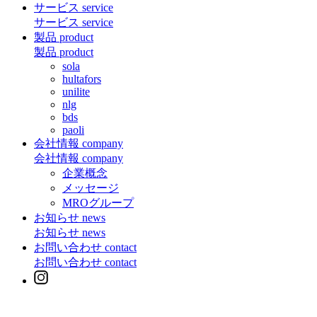
サービス
service
サービス
service
製品
product
製品
product
sola
hultafors
unilite
nlg
bds
paoli
会社情報
company
会社情報
company
企業概念
メッセージ
MROグループ
お知らせ
news
お知らせ
news
お問い合わせ
contact
お問い合わせ
contact