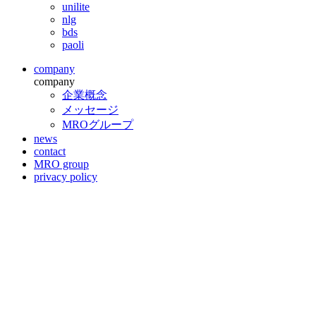
unilite
nlg
bds
paoli
company
company
企業概念
メッセージ
MROグループ
news
contact
MRO group
privacy policy