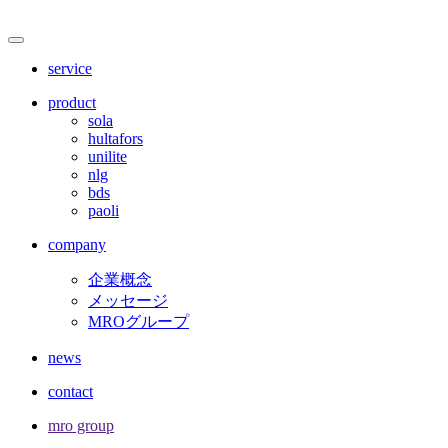
サ
メ
ニ
イ
service
ュ
ト
ー
product
を
sola
内
開
hultafors
閉
unilite
メ
nlg
bds
ニ
paoli
ュ
company
ー
企業概念
メッセージ
MROグループ
news
contact
mro group