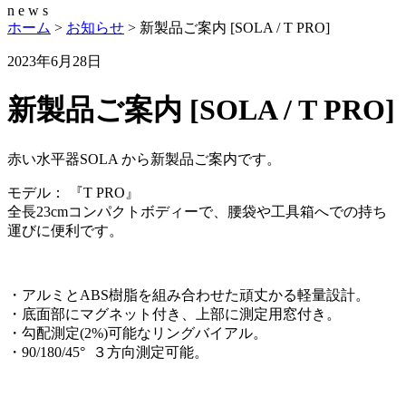
n
e
w
s
ホーム
>
お知らせ
>
新製品ご案内 [SOLA / T PRO]
2023年6月28日
新製品ご案内 [SOLA / T PRO]
赤い水平器SOLA から新製品ご案内です。
モデル： 『T PRO』
全長23cmコンパクトボディーで、腰袋や工具箱へでの持ち
運びに便利です。
・アルミとABS樹脂を組み合わせた頑丈かる軽量設計。
・底面部にマグネット付き、上部に測定用窓付き。
・勾配測定(2%)可能なリングバイアル。
・90/180/45° ３方向測定可能。