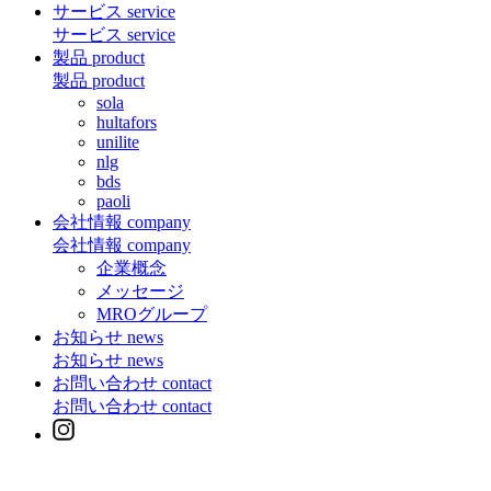
サービス
service
サービス
service
製品
product
製品
product
sola
hultafors
unilite
nlg
bds
paoli
会社情報
company
会社情報
company
企業概念
メッセージ
MROグループ
お知らせ
news
お知らせ
news
お問い合わせ
contact
お問い合わせ
contact