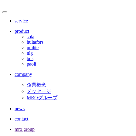
サ
メ
ニ
イ
service
ュ
ト
ー
product
を
sola
内
開
hultafors
閉
unilite
メ
nlg
bds
ニ
paoli
ュ
company
ー
企業概念
メッセージ
MROグループ
news
contact
mro group