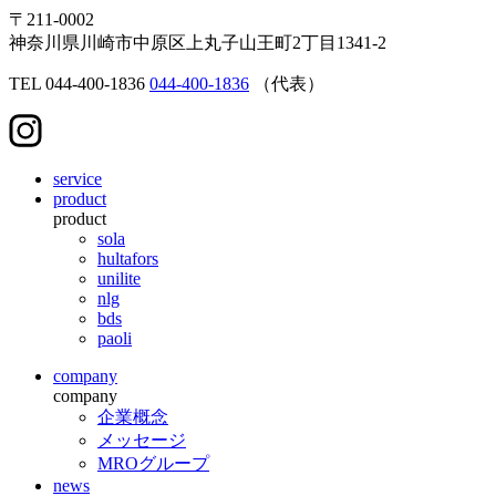
〒211-0002
神奈川県川崎市中原区上丸子山王町2丁目1341-2
TEL
044-400-1836
044-400-1836
（代表）
service
product
product
sola
hultafors
unilite
nlg
bds
paoli
company
company
企業概念
メッセージ
MROグループ
news