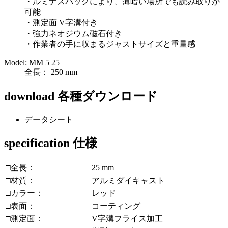
・ルミナスバックにより、薄暗い場所でも読み取りが
可能
・測定面 V字溝付き
・強力ネオジウム磁石付き
・作業者の手に収まるジャストサイズと重量感
Model: MM 5 25
全長： 250 mm
download
各種ダウンロード
データシート
specification
仕様
□全長：
25 mm
□材質：
アルミダイキャスト
□カラー：
レッド
□表面：
コーティング
□測定面：
V字溝フライス加工