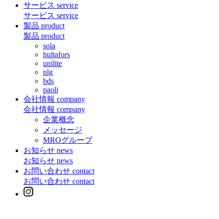
サービス
service
サービス
service
製品
product
製品
product
sola
hultafors
unilite
nlg
bds
paoli
会社情報
company
会社情報
company
企業概念
メッセージ
MROグループ
お知らせ
news
お知らせ
news
お問い合わせ
contact
お問い合わせ
contact