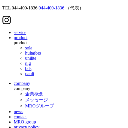
TEL
044-400-1836
044-400-1836
（代表）
service
product
product
sola
hultafors
unilite
nlg
bds
paoli
company
company
企業概念
メッセージ
MROグループ
news
contact
MRO group
privacy policy