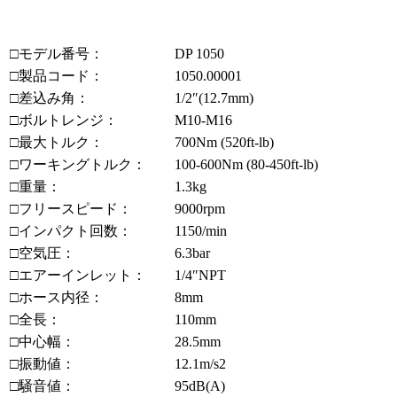
□モデル番号：
DP 1050
□製品コード：
1050.00001
□差込み角：
1/2″(12.7mm)
□ボルトレンジ：
M10-M16
□最大トルク：
700Nm (520ft-lb)
□ワーキングトルク：
100-600Nm (80-450ft-lb)
□重量：
1.3kg
□フリースピード：
9000rpm
□インパクト回数：
1150/min
□空気圧：
6.3bar
□エアーインレット：
1/4″NPT
□ホース内径：
8mm
□全長：
110mm
□中心幅：
28.5mm
□振動値：
12.1m/s2
□騒音値：
95dB(A)