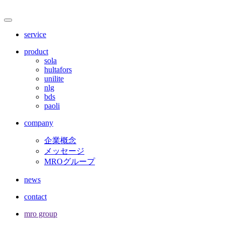
サ
メ
ニ
イ
service
ュ
ト
ー
product
を
sola
内
開
hultafors
閉
unilite
メ
nlg
bds
ニ
paoli
ュ
company
ー
企業概念
メッセージ
MROグループ
news
contact
mro group