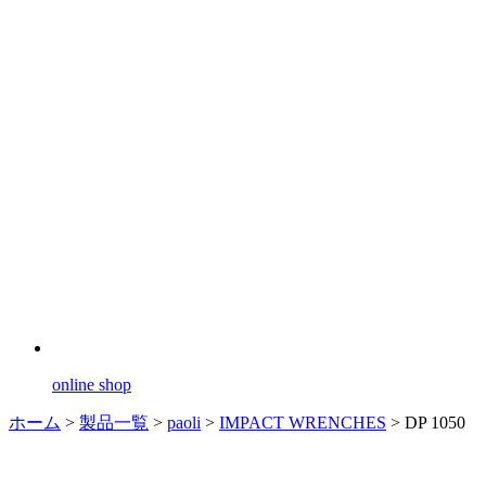
online shop
ホーム
>
製品一覧
>
paoli
>
IMPACT WRENCHES
>
DP 1050