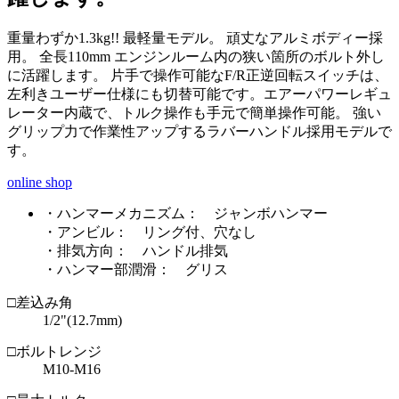
重量わずか1.3kg!! 最軽量モデル。 頑丈なアルミボディー採
用。 全長110mm エンジンルーム内の狭い箇所のボルト外し
に活躍します。 片手で操作可能なF/R正逆回転スイッチは、
左利きユーザー仕様にも切替可能です。エアーパワーレギュ
レーター内蔵で、トルク操作も手元で簡単操作可能。 強い
グリップ力で作業性アップするラバーハンドル採用モデルで
す。
online shop
・ハンマーメカニズム： ジャンボハンマー
・アンビル： リング付、穴なし
・排気方向： ハンドル排気
・ハンマー部潤滑： グリス
□差込み角
1/2"(12.7mm)
□ボルトレンジ
M10-M16