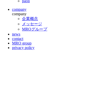
paoli
company
company
企業概念
メッセージ
MROグループ
news
contact
MRO group
privacy policy