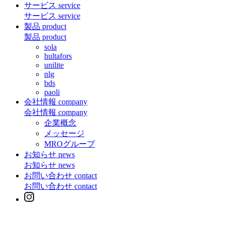
サービス
service
サービス
service
製品
product
製品
product
sola
hultafors
unilite
nlg
bds
paoli
会社情報
company
会社情報
company
企業概念
メッセージ
MROグループ
お知らせ
news
お知らせ
news
お問い合わせ
contact
お問い合わせ
contact