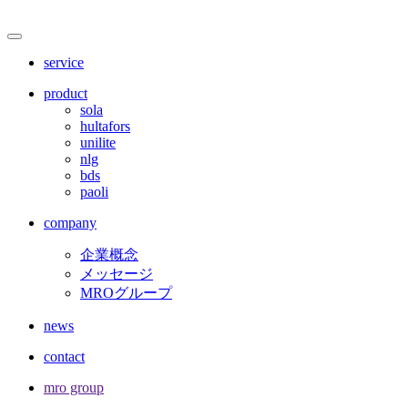
サ
メ
ニ
イ
service
ュ
ト
ー
product
を
sola
内
開
hultafors
閉
unilite
メ
nlg
bds
ニ
paoli
ュ
company
ー
企業概念
メッセージ
MROグループ
news
contact
mro group