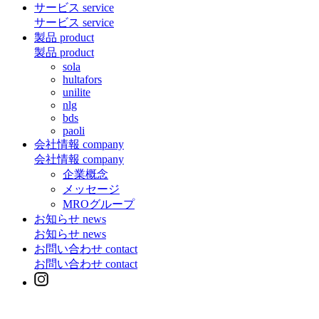
サービス
service
サービス
service
製品
product
製品
product
sola
hultafors
unilite
nlg
bds
paoli
会社情報
company
会社情報
company
企業概念
メッセージ
MROグループ
お知らせ
news
お知らせ
news
お問い合わせ
contact
お問い合わせ
contact