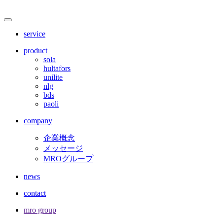
サ
メ
ニ
イ
service
ュ
ト
ー
product
を
sola
内
開
hultafors
閉
unilite
メ
nlg
bds
ニ
paoli
ュ
company
ー
企業概念
メッセージ
MROグループ
news
contact
mro group