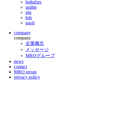
hultafors
unilite
nlg
bds
paoli
company
company
企業概念
メッセージ
MROグループ
news
contact
MRO group
privacy policy