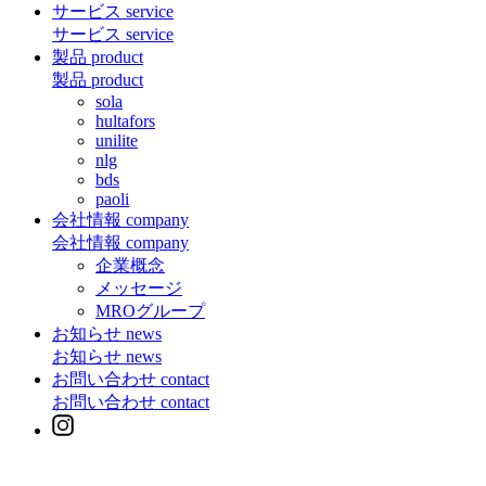
サービス
service
サービス
service
製品
product
製品
product
sola
hultafors
unilite
nlg
bds
paoli
会社情報
company
会社情報
company
企業概念
メッセージ
MROグループ
お知らせ
news
お知らせ
news
お問い合わせ
contact
お問い合わせ
contact