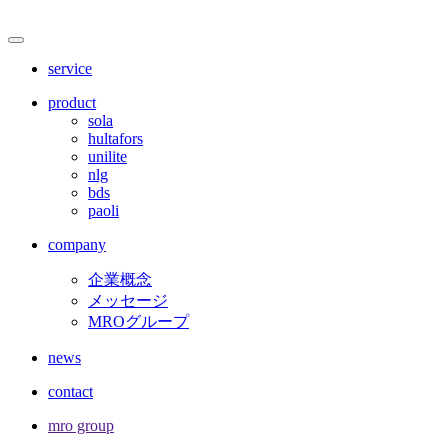
サ
メ
ニ
イ
service
ュ
ト
ー
product
を
sola
内
開
hultafors
閉
unilite
メ
nlg
bds
ニ
paoli
ュ
company
ー
企業概念
メッセージ
MROグループ
news
contact
mro group